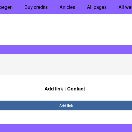
oegen
Buy credits
Articles
All pages
All we
Add link
Contact
Add link