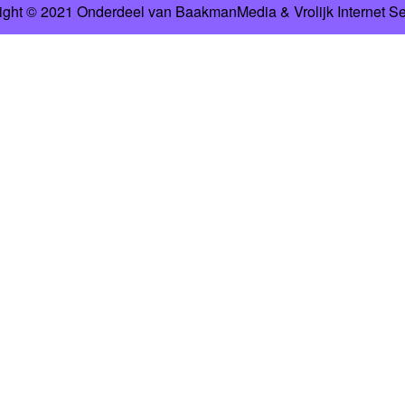
ight © 2021 Onderdeel van
BaakmanMedia
&
Vrolijk Internet S